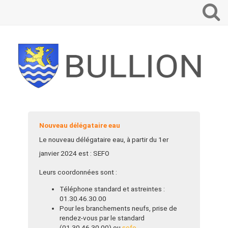
Que
voulez-
vous
recherch
?
Nouveau délégataire eau
Le nouveau délégataire eau, à partir du 1er
janvier 2024 est : SEFO
Leurs coordonnées sont :
Téléphone standard et astreintes :
01.30.46.30.00
Pour les branchements neufs, prise de
rendez-vous par le standard
(01.30.46.30.00) ou
sefo-