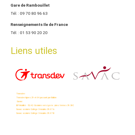
Gare de Rambouillet
Tél. : 09 70 80 96 63
Renseignements Ile de France
Tél. : 01 53 90 20 20
Liens utiles
Transdev
Transdev lignes 29 et 04 passant par Bullion
Savac
IDF Mobilité - 52.42 -Scolaire vers Lycée Jules Vernes 39.30C
Savac scolaire Collège 3 moulins 39.07 A
Savac scolaire Collège 3 moulins 39.07 B