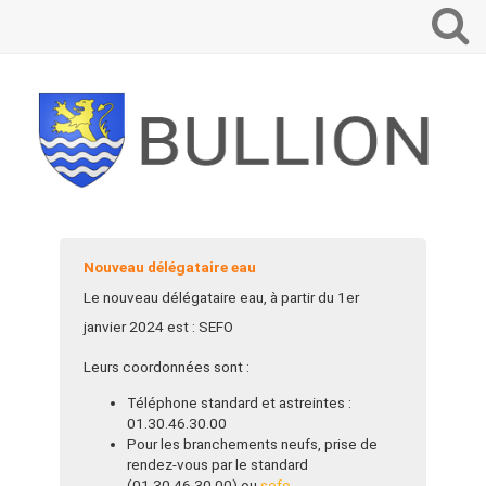
Que
voulez-
vous
recherch
?
Nouveau délégataire eau
Le nouveau délégataire eau, à partir du 1er
janvier 2024 est : SEFO
Leurs coordonnées sont :
Téléphone standard et astreintes :
01.30.46.30.00
Pour les branchements neufs, prise de
rendez-vous par le standard
(01.30.46.30.00) ou
sefo-