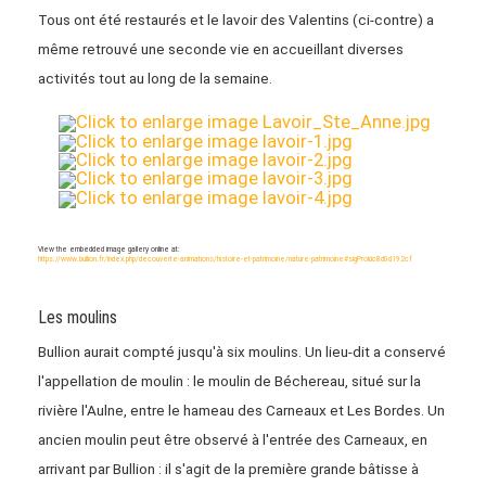
Tous ont été restaurés et le lavoir des Valentins (ci-contre) a
même retrouvé une seconde vie en accueillant diverses
activités tout au long de la semaine.
View the embedded image gallery online at:
https://www.bullion.fr/index.php/decouverte-animations/histoire-et-patrimoine/nature-patrimoine#sigProIdc8d0d192cf
Les moulins
Bullion aurait compté jusqu'à six moulins. Un lieu-dit a conservé
l'appellation de moulin : le moulin de Béchereau, situé sur la
rivière l'Aulne, entre le hameau des Carneaux et Les Bordes. Un
ancien moulin peut être observé à l'entrée des Carneaux, en
arrivant par Bullion : il s'agit de la première grande bâtisse à