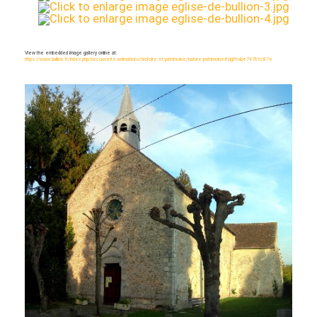
View the embedded image gallery online at:
https://www.bullion.fr/index.php/decouverte-animations/histoire-et-patrimoine/nature-patrimoine#sigProIde74769c87e