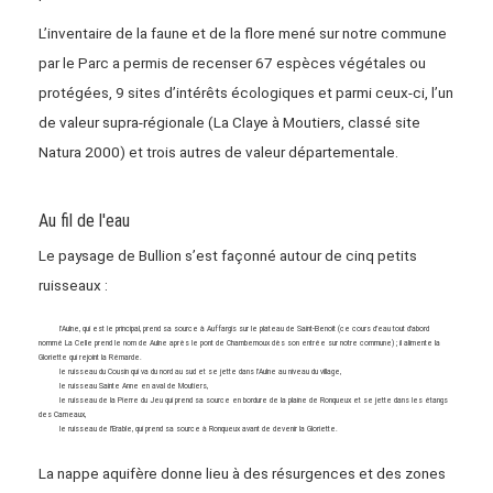
L’inventaire de la faune et de la flore mené sur notre commune
par le Parc a permis de recenser 67 espèces végétales ou
protégées, 9 sites d’intérêts écologiques et parmi ceux-ci, l’un
de valeur supra-régionale (La Claye à Moutiers, classé site
Natura 2000) et trois autres de valeur départementale.
Au fil de l'eau
Le paysage de Bullion s’est façonné autour de cinq petits
ruisseaux :
l’Aulne, qui est le principal, prend sa source à Auffargis sur le plateau de Saint-Benoît (ce cours d’eau tout d’abord
nommé La Celle prend le nom de Aulne après le pont de Chambernoux dès son entrée sur notre commune) ; il alimente la
Gloriette qui rejoint la Rémarde.
le ruisseau du Cousin qui va du nord au sud et se jette dans l’Aulne au niveau du village,
le ruisseau Sainte Anne en aval de Moutiers,
le ruisseau de la Pierre du Jeu qui prend sa source en bordure de la plaine de Ronqueux et se jette dans les étangs
des Carneaux,
le ruisseau de l’Erable, qui prend sa source à Ronqueux avant de devenir la Gloriette.
La nappe aquifère donne lieu à des résurgences et des zones