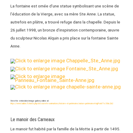
La fontaine est ornée d’une statue symbolisant une scène de
l’éducation de la Vierge, avec sa mère Ste Anne. La statue,
autrefois en plâtre, a trouvé refuge dans la chapelle. Depuis le
26 juillet 1998, un bronze d’inspiration contemporaine, œuvre
du sculpteur Nicolas Alquin a pris place sur la fontaine Sainte
Anne.
View the embedded image gallery online at:
https://www.bullion.fr/index.php/decouverte-animations/histoire-et-patrimoine/nature-patrimoine#sigProId71c35dc2b2
Le manoir des Carneaux
Le manoir fut habité par la famille de la Motte à partir de 1495.