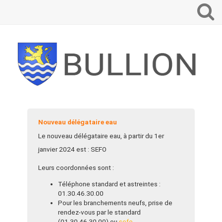
Que
voulez-
vous
recherch
?
Nouveau délégataire eau
Le nouveau délégataire eau, à partir du 1er
janvier 2024 est : SEFO
Leurs coordonnées sont :
Téléphone standard et astreintes :
01.30.46.30.00
Pour les branchements neufs, prise de
rendez-vous par le standard
(01.30.46.30.00) ou
sefo-