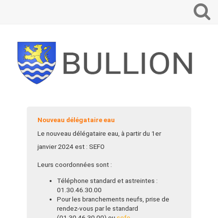
Que
voulez-
vous
recherch
?
Nouveau délégataire eau
Le nouveau délégataire eau, à partir du 1er
janvier 2024 est : SEFO
Leurs coordonnées sont :
Téléphone standard et astreintes :
01.30.46.30.00
Pour les branchements neufs, prise de
rendez-vous par le standard
(01.30.46.30.00) ou
sefo-