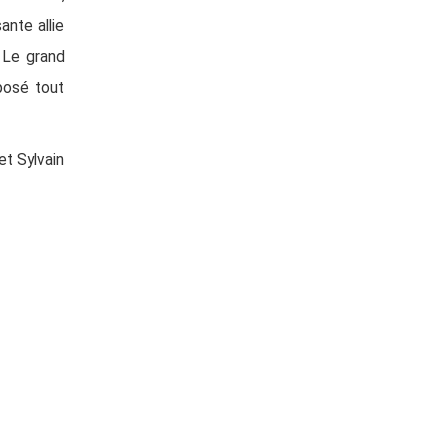
ante allie
 Le grand
posé tout
et Sylvain