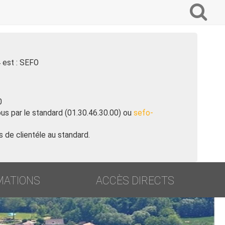
Que
voulez-
vous
recherc
?
4 est : SEFO
0
us par le standard (01.30.46.30.00) ou
sefo-
 de clientéle au standard.
MATIONS
ACCÈS DIRECTS