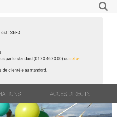
Que
voulez-
vous
recherc
?
4 est : SEFO
0
us par le standard (01.30.46.30.00) ou
sefo-
 de clientéle au standard.
MATIONS
ACCÈS DIRECTS