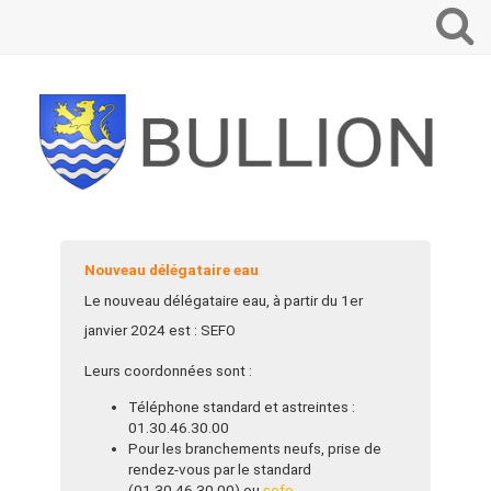
Que
voulez-
vous
recherch
?
Nouveau délégataire eau
Le nouveau délégataire eau, à partir du 1er
janvier 2024 est : SEFO
Leurs coordonnées sont :
Téléphone standard et astreintes :
01.30.46.30.00
Pour les branchements neufs, prise de
rendez-vous par le standard
(01.30.46.30.00) ou
sefo-