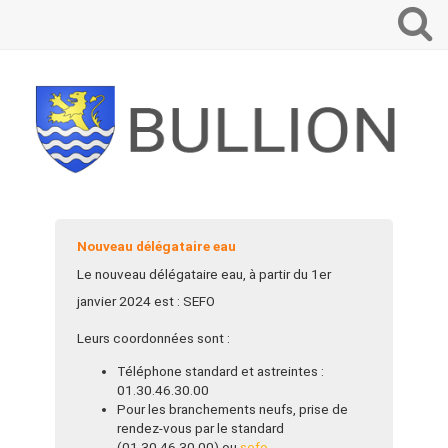
Que
voulez-
vous
recherch
?
Nouveau délégataire eau
Le nouveau délégataire eau, à partir du 1er
janvier 2024 est : SEFO
Leurs coordonnées sont :
Téléphone standard et astreintes :
01.30.46.30.00
Pour les branchements neufs, prise de
rendez-vous par le standard
(01.30.46.30.00) ou
sefo-